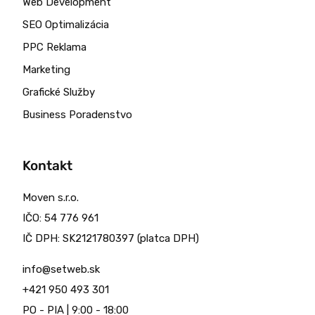
Web Development
SEO Optimalizácia
PPC Reklama
Marketing
Grafické Služby
Business Poradenstvo
Kontakt
Moven s.r.o.
IČO: 54 776 961
IČ DPH: SK2121780397 (platca DPH)
info@setweb.sk
+421 950 493 301
PO - PIA | 9:00 - 18:00