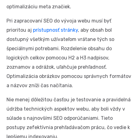
optimalizáciu meta značiek.
Pri zapracovaní SEO do vývoja webu musí byť
prioritou aj
prístupnosť stránky
, aby obsah bol
dostupný všetkým užívateľom vrátane tých so
špeciálnymi potrebami. Rozdelenie obsahu do
logických celkov pomocou H2 a H3 nadpisov,
zoznamov a odrážok, uľahčuje prehľadnosť.
Optimalizácia obrázkov pomocou správnych formátov
a názvov zníži čas načítania.
Nie menej dôležitou časťou je testovanie a pravidelná
údržba technických aspektov webu, aby boli vždy v
súlade s najnovšími SEO odporúčaniami. Tieto
postupy zefektívnia prehľadávačom prácu, čo vedie k
lepšiemu indexovaniu.