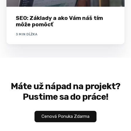
SEO: Základy a ako Vám náš tím
môže pomôcť
3 MIN DĹŽKA
Máte už
nápad
na projekt?
Pustime sa do práce!
Cenová Ponuka Zdarma