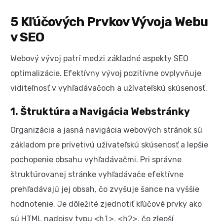
5 Kľúčových Prvkov Vývoja Webu
v SEO
Webový vývoj patrí medzi základné aspekty SEO
optimalizácie. Efektívny vývoj pozitívne ovplyvňuje
viditeľnosť v vyhľadávačoch a užívateľskú skúsenosť.
1. Štruktúra a Navigácia Webstránky
Organizácia a jasná navigácia webových stránok sú
základom pre prívetivú užívateľskú skúsenosť a lepšie
pochopenie obsahu vyhľadávačmi. Pri správne
štruktúrovanej stránke vyhľadávače efektívne
prehľadávajú jej obsah, čo zvyšuje šance na vyššie
hodnotenie. Je dôležité zjednotiť kľúčové prvky ako
sú HTML nadpisy typu
<h1>
,
<h2>
, čo zlepší