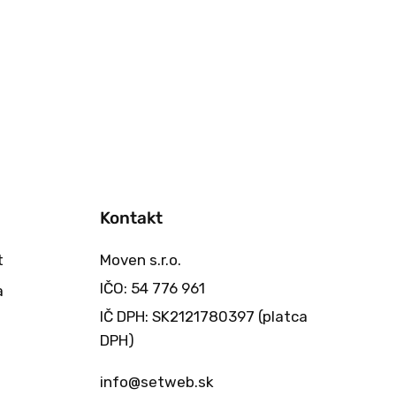
Kontakt
t
Moven s.r.o.
IČO: 54 776 961
a
IČ DPH: SK2121780397 (platca
DPH)
info@setweb.sk