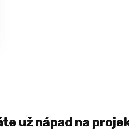
te už
nápad
na proje