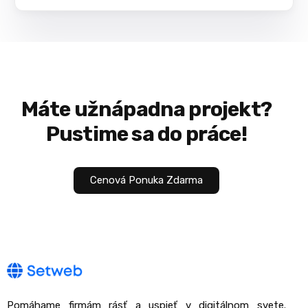
Máte už
nápad
na projekt?
Pustime sa do práce!
Cenová Ponuka Zdarma
Pomáhame firmám rásť a uspieť v digitálnom svete.