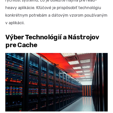
rýchlosť systému, čo je dôležité najmä pre read-
heavy aplikácie. Kľúčové je prispôsobiť technológiu
konkrétnym potrebám a dátovým vzorom používaným
v aplikácii.
Výber Technológií a Nástrojov
pre Cache