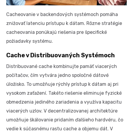
Cacheovanie v backendových systémoch pomáha
znižovať latenciu prístupu k dátam. Rôzne stratégie
cacheovania ponúkajú riešenia pre špecifické
požiadavky systému.
Cache v Distribuovaných Systémoch
Distribuované cache kombinujte pamäť viacerých
počítačov, čím vytvára jedno spoločné dátové
úložisko. To umožňuje rýchly prístup k dátam aj pri
vysokom zaťažení. Takéto riešenie eliminuje fyzické
obmedzenia jediného zariadenia a využíva kapacitu
viacerých uzlov. V decentralizovanej architektúre
umožňuje škálovanie pridaním ďalšieho hardvéru, čo
vedie k súčasnému rastu cache a objemu dát. V