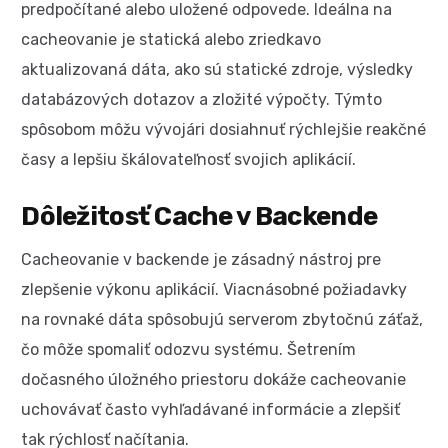
predpočítané alebo uložené odpovede. Ideálna na
cacheovanie je statická alebo zriedkavo
aktualizovaná dáta, ako sú statické zdroje, výsledky
databázových dotazov a zložité výpočty. Týmto
spôsobom môžu vývojári dosiahnuť rýchlejšie reakčné
časy a lepšiu škálovateľnosť svojich aplikácií.
Dôležitosť Cache v Backende
Cacheovanie v backende je zásadný nástroj pre
zlepšenie výkonu aplikácií. Viacnásobné požiadavky
na rovnaké dáta spôsobujú serverom zbytočnú záťaž,
čo môže spomaliť odozvu systému. Šetrením
dočasného úložného priestoru dokáže cacheovanie
uchovávať často vyhľadávané informácie a zlepšiť
tak rýchlosť načítania.