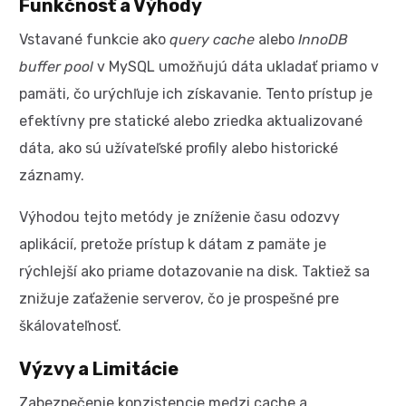
Funkčnosť a Výhody
Vstavané funkcie ako
query cache
alebo
InnoDB
buffer pool
v MySQL umožňujú dáta ukladať priamo v
pamäti, čo urýchľuje ich získavanie. Tento prístup je
efektívny pre statické alebo zriedka aktualizované
dáta, ako sú užívateľské profily alebo historické
záznamy.
Výhodou tejto metódy je zníženie času odozvy
aplikácií, pretože prístup k dátam z pamäte je
rýchlejší ako priame dotazovanie na disk. Taktiež sa
znižuje zaťaženie serverov, čo je prospešné pre
škálovateľnosť.
Výzvy a Limitácie
Zabezpečenie konzistencie medzi cache a