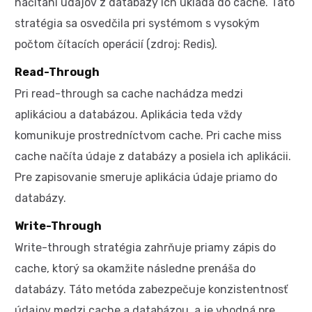
načítaní údajov z databázy ich ukladá do cache. Táto
stratégia sa osvedčila pri systémom s vysokým
počtom čítacích operácií (zdroj: Redis).
Read-Through
Pri read-through sa cache nachádza medzi
aplikáciou a databázou. Aplikácia teda vždy
komunikuje prostredníctvom cache. Pri cache miss
cache načíta údaje z databázy a posiela ich aplikácii.
Pre zapisovanie smeruje aplikácia údaje priamo do
databázy.
Write-Through
Write-through stratégia zahrňuje priamy zápis do
cache, ktorý sa okamžite následne prenáša do
databázy. Táto metóda zabezpečuje konzistentnosť
údajov medzi cache a databázou, a je vhodná pre